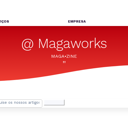
IÇOS
EMPRESA
@ Magaworks
MAGA•ZINE
"
isar