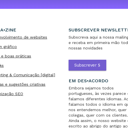
A•ZINE
SUBSCREVER NEWSLETT
nvolvimento de websites
Subscreva aqui a nossa mailing
e receba em primeira mão tod
n gráfico
nossas novidades
 e boas práticas
Subscrever
ks
ting & Comunicação [digital]
EM DES•ACORDO
as e sugestões criativas
Embora sejamos todos
portugueses, às vezes parece
mização SEO
falamos diferentes idiomas. A
falamos todos o idioma em q
nos entendemos melhor, quer 
colegas, quer com os clientes
Ainda assim, o nosso website 
escrito ao abrigo do antigo a