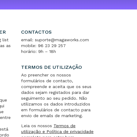
ER
CONTACTOS
 list
email: suporte@magaworks.com
as as
mobile: 96 23 29 257
horário: 9h – 18h
TERMOS DE UTILIZAÇÃO
Ao preencher os nossos
formulários de contacto,
compreende e aceita que os seus
dados sejam registados para dar
seguimento ao seu pedido. Não
 que
utilizamos os dados introduzidos
qui
em formulários de contacto para
ue
envio de emails de marketing.
entre
.
Leia os nossos
Termos de
está
utilização e Política de privacidade
cordo