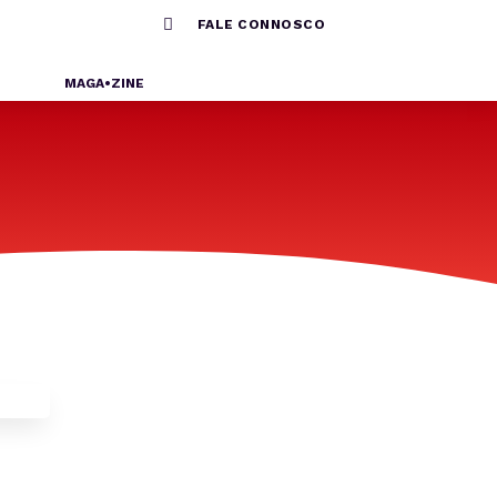

FALE CONNOSCO
MAGA•ZINE