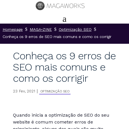
$
$
$
Homepage
MAGA•ZINE
Optimização SEO
Conheça os 9 erros de SEO mais comuns e como os corrigir
Conheça os 9 erros de
SEO mais comuns e
como os corrigir
|
23 Fev, 2021
OPTIMIZAÇÃO SEO
Quando inicia a optimização de SEO do seu
website é comum cometer erros de
principiante, alguns dos quais são muito