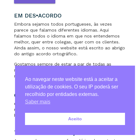
EM DES•ACORDO
Embora sejamos todos portugueses, às vezes
parece que falamos diferentes idiomas. Aqui
falamos todos o idioma em que nos entendemos
melhor, quer entre colegas, quer com os clientes.
Ainda assim, o nosso website está escrito ao abrigo
do antigo acordo ortográfico.
Gostamos sempre de estar a par de todas as
novidades, mas um pouco de clássico nunca faz
mal a ninguém.
Ao navegar neste website está a aceitar a
utilização de cookies. O seu IP poderá ser
recolhido por entidades externas.
CONTACTOS
Saber mais
email: suporte@magaworks.com
mobile: 96 23 29 257
horário: 9h – 18h
Aceito
TERMOS DE UTILIZAÇÃO