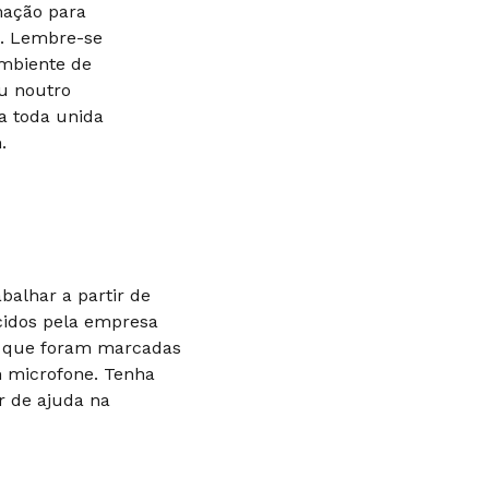
rmação para
o. Lembre-se
ambiente de
ou noutro
a toda unida
.
balhar a partir de
cidos pela empresa
m que foram marcadas
 microfone. Tenha
r de ajuda na