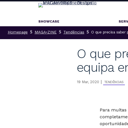
SHOWCASE
SERV
$
$
$
Homepage
MAGA•ZINE
Tendências
O que precisa saber 
O que pr
equipa e
|
19 Mar, 2020
TENDÊNCIAS
Para muitas 
completamen
oportunidade