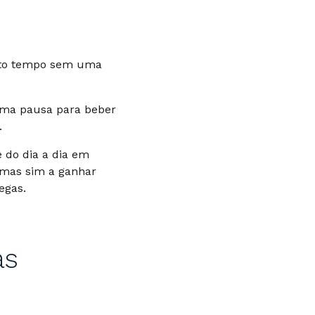
uito tempo sem uma
 uma pausa para beber
.
 do dia a dia em
 mas sim a ganhar
egas.
as