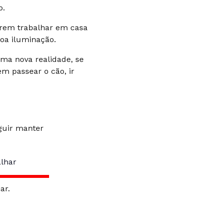
o.
erem trabalhar em casa
oa iluminação.
ma nova realidade, se
em passear o cão, ir
guir manter
ar.