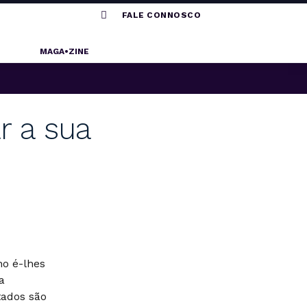

FALE CONNOSCO
MAGA•ZINE
r a sua
ho é-lhes
a
tados são