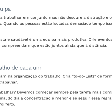
quipa
 a trabalhar em conjunto mas não descure a distração e 
. Quando as pessoas estão isoladas demasiado tempo isso 
ta e saudável é uma equipa mais produtiva. Crie evento
s compreendam que estão juntos ainda que à distância.
balho de cada um
am na organização do trabalho. Cria “to-do-Lists” de fo
trabalhar.
abalhar? Devemos começar sempre pela tarefa mais comp
nal do dia a concentração é menor e se seguir essa regr
oi feito.