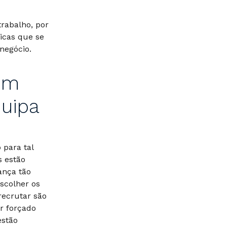
rabalho, por
icas que se
negócio.
 em
quipa
 para tal
 estão
ança tão
escolher os
recrutar são
ôr forçado
estão