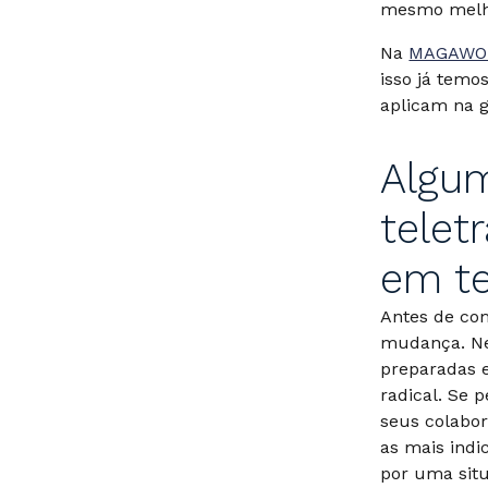
mesmo melho
Na
MAGAWO
isso já temo
aplicam na g
Algum
telet
em te
Antes de com
mudança. Ne
preparadas 
radical. Se 
seus colabor
as mais indi
por uma situ