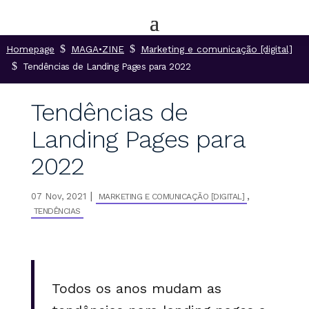
$
$
Homepage
MAGA•ZINE
Marketing e comunicação [digital]
$
Tendências de Landing Pages para 2022
Tendências de
Landing Pages para
2022
|
,
07 Nov, 2021
MARKETING E COMUNICAÇÃO [DIGITAL]
TENDÊNCIAS
Todos os anos mudam as