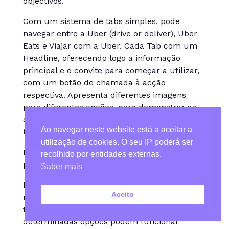
objectivos.
Com um sistema de tabs simples, pode
navegar entre a Uber (drive or deliver), Uber
Eats e Viajar com a Uber. Cada Tab com um
Headline, oferecendo logo a informação
principal e o convite para começar a utilizar,
com um botão de chamada à acção
respectiva. Apresenta diferentes imagens
para diferentes opções, para demonstrar as
diferentes situações possíveis. E apresenta de
Ao navegar neste website está a aceitar a
imediato o CTA no primeiro écran.
utilização de cookies. O seu IP poderá ser
É muito simples e directo ao assunto sem
recolhido por entidades externas.
perder tempo.
Saber mais
Pouco tradicional, mas cada mercado e
Aceito
negócio deve adaptar-se à sua realidade e
fugir às regras sempre que se verifica que
determinadas opções podem funcionar