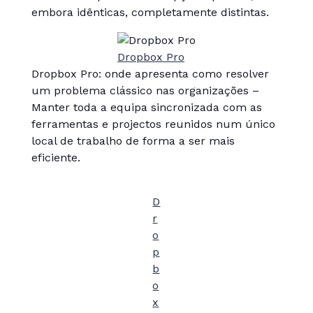
embora idênticas, completamente distintas.
Dropbox Pro
Dropbox Pro: onde apresenta como resolver
um problema clássico nas organizações –
Manter toda a equipa sincronizada com as
ferramentas e projectos reunidos num único
local de trabalho de forma a ser mais
eficiente.
D
r
o
p
b
o
x