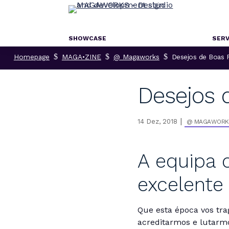
SHOWCASE
SERV
$
$
$
Homepage
MAGA•ZINE
@ Magaworks
Desejos de Boas 
Desejos 
|
14 Dez, 2018
@ MAGAWORK
A equipa
excelente 
Que esta época vos tra
acreditarmos e lutarmo