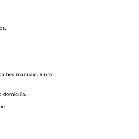
os.
abalhos manuais, é um
 domicílio.
xo: