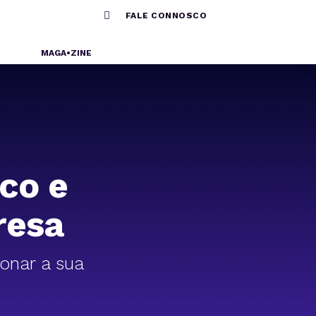

FALE CONNOSCO
MAGA•ZINE
ico e
resa
ionar a sua