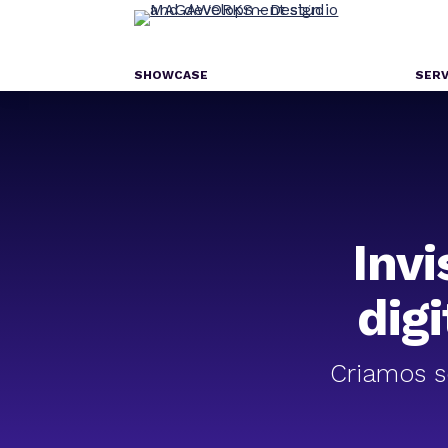
SHOWCASE
SERV
Invi
dig
Criamos so