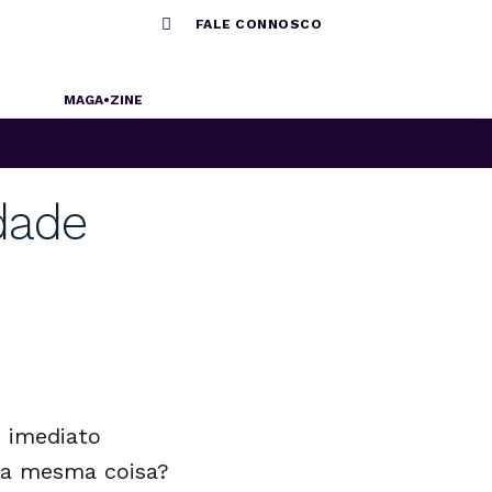

FALE CONNOSCO
MAGA•ZINE
idade
e imediato
 a mesma coisa?