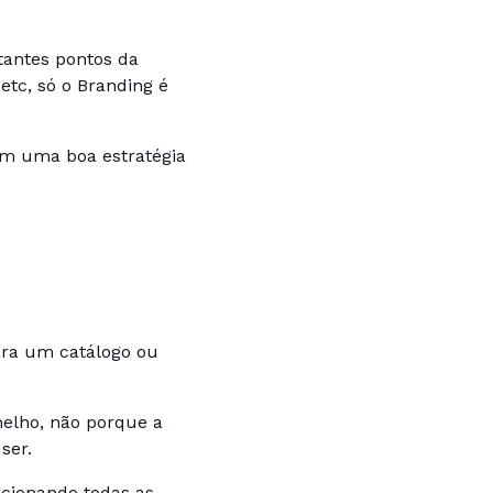
tantes pontos da
etc, só o Branding é
om uma boa estratégia
ara um catálogo ou
melho, não porque a
ser.
cionando todas as