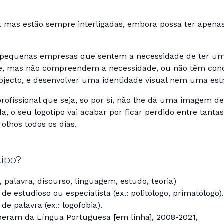
 mas estão sempre interligadas, embora possa ter apenas
pequenas empresas que sentem a necessidade de ter um 
e, mas não compreendem a necessidade, ou não têm condi
ojecto, e desenvolver uma identidade visual nem uma est
profissional que seja, só por si, não lhe dá uma imagem
ida, o seu logotipo vai acabar por ficar perdido entre tant
olhos todos os dias.
ipo?
, palavra, discurso, linguagem, estudo, teoria)
de estudioso ou especialista (ex.: politólogo, primatólogo).
de palavra (ex.: logofobia).
riberam da Língua Portuguesa [em linha], 2008-2021,