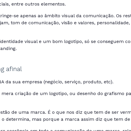
iais, entre outros elementos.
stringe-se apenas ao âmbito visual da comunicação. Os res
m, tom de comunicação, visão e valores, personalidade, 
identidade visual e um bom logotipo, só se conseguem c
anding.
g afinal
 da sua empresa (negócio, serviço, produto, etc).
a mera criação de um logotipo, ou desenho do grafismo p
gestão de uma marca. É o que nos diz que tem de ser ver
m o determina, mas porque a marca assim diz que tem de 
ere coerência em toda a comunicação de uma marca, rela