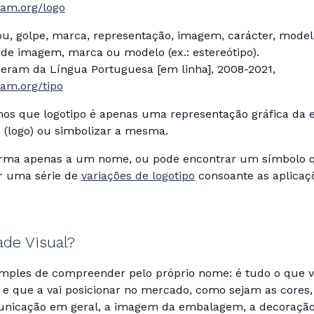
eram.org/logo
ou, golpe, marca, representação, imagem, carácter, model
 de imagem, marca ou modelo (ex.: estereótipo).
riberam da Língua Portuguesa [em linha], 2008-2021,
eram.org/tipo
s que logotipo é apenas uma representação gráfica da e
o (logo) ou simbolizar a mesma.
orma apenas a um nome, ou pode encontrar um símbolo q
ar uma série de
variações de logotipo
consoante as aplicaçõ
ade Visual?
simples de compreender pelo próprio nome: é tudo o que 
e que a vai posicionar no mercado, como sejam as cores, 
nicação em geral, a imagem da embalagem, a decoração 