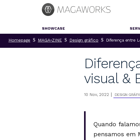
SHOWCASE
SERV
$
$
$
Homepage
MAGA•ZINE
Design gráfico
Diferença entre L
Diferença
visual & 
|
10 Nov, 2022
DESIGN GRÁFI
Quando falamos
pensamos em M