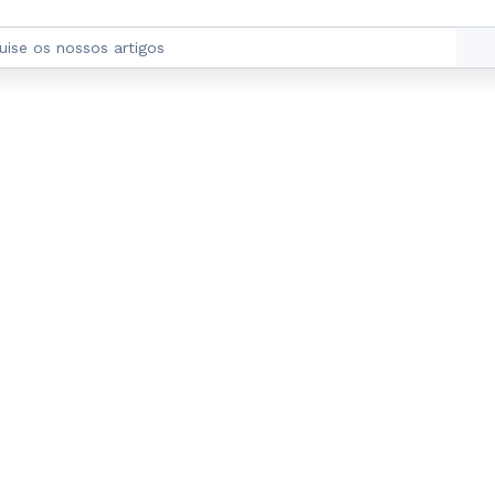
e compreenda melhor como funcionam os motores de busc