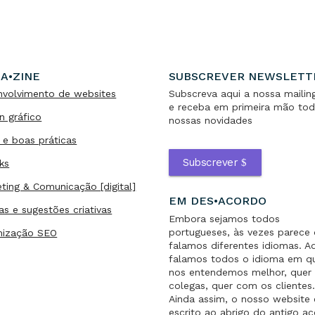
A•ZINE
SUBSCREVER NEWSLETT
nvolvimento de websites
Subscreva aqui a nossa mailing
e receba em primeira mão tod
n gráfico
nossas novidades
 e boas práticas
Subscrever
ks
ting & Comunicação [digital]
EM DES•ACORDO
as e sugestões criativas
Embora sejamos todos
portugueses, às vezes parece
mização SEO
falamos diferentes idiomas. A
falamos todos o idioma em q
nos entendemos melhor, quer 
colegas, quer com os clientes
Ainda assim, o nosso website 
escrito ao abrigo do antigo a