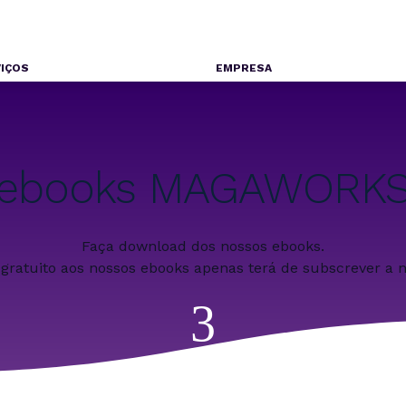
IÇOS
EMPRESA
ebooks MAGAWORK
Faça download dos nossos ebooks.
 gratuito aos nossos ebooks apenas terá de subscrever a n
3