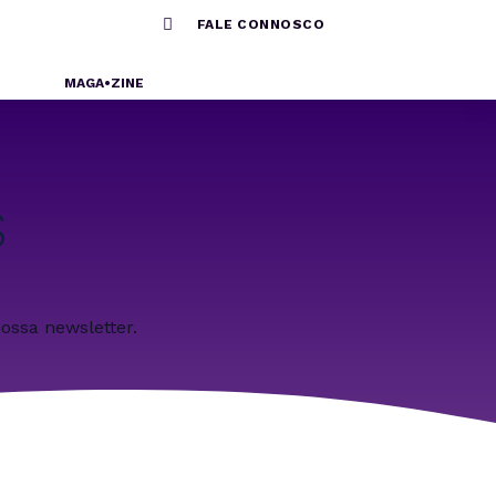

FALE CONNOSCO
MAGA•ZINE
S
ossa newsletter.