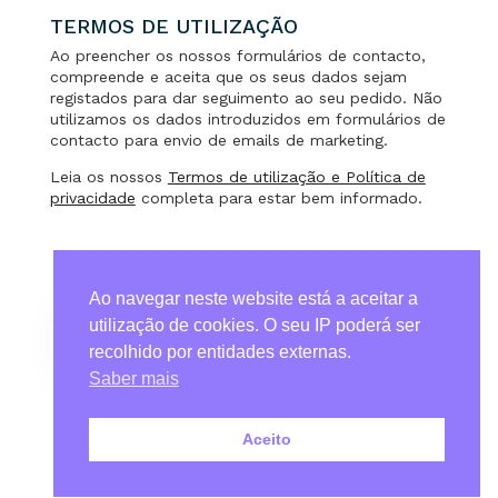
TERMOS DE UTILIZAÇÃO
Ao preencher os nossos formulários de contacto,
compreende e aceita que os seus dados sejam
registados para dar seguimento ao seu pedido. Não
utilizamos os dados introduzidos em formulários de
contacto para envio de emails de marketing.
Leia os nossos
Termos de utilização e Política de
privacidade
completa para estar bem informado.
Ao navegar neste website está a aceitar a
utilização de cookies. O seu IP poderá ser
recolhido por entidades externas.
Termos de Utilização & Política de Privacidade
Saber mais
Quem Somos
Contactos
Aceito
Powered by MAGAWORKS - Marca registada |
Patagonialand, unipessoal lda