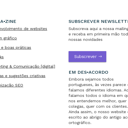
A•ZINE
SUBSCREVER NEWSLETT
nvolvimento de websites
Subscreva aqui a nossa mailing
e receba em primeira mão tod
n gráfico
nossas novidades
 e boas práticas
Subscrever
ks
ting & Comunicação [digital]
EM DES•ACORDO
as e sugestões criativas
Embora sejamos todos
portugueses, às vezes parece
mização SEO
falamos diferentes idiomas. A
falamos todos o idioma em q
nos entendemos melhor, quer 
colegas, quer com os clientes
Ainda assim, o nosso website 
escrito ao abrigo do antigo a
ortográfico.