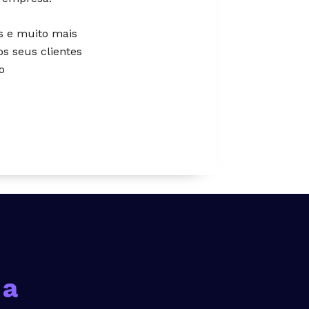
s e muito mais
s seus clientes
o
 a