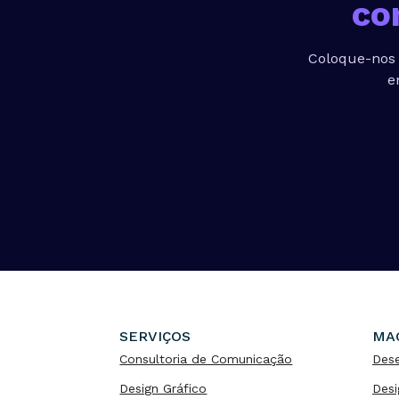
co
Coloque-nos 
e
SERVIÇOS
MA
Consultoria de Comunicação
Dese
Design Gráfico
Desi