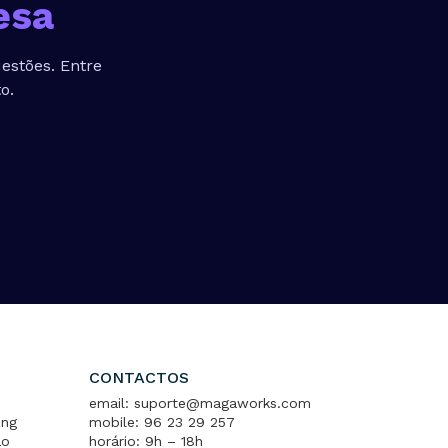
esa
estões. Entre
o.
CONTACTOS
email: suporte@magaworks.com
ing
mobile: 96 23 29 257
ão
horário: 9h – 18h