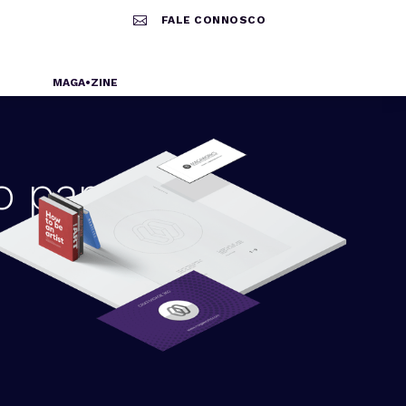

FALE CONNOSCO
MAGA•ZINE
o para PME