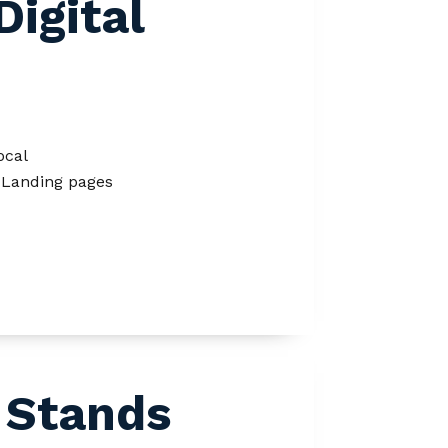
igital
ocal
, Landing pages
 Stands