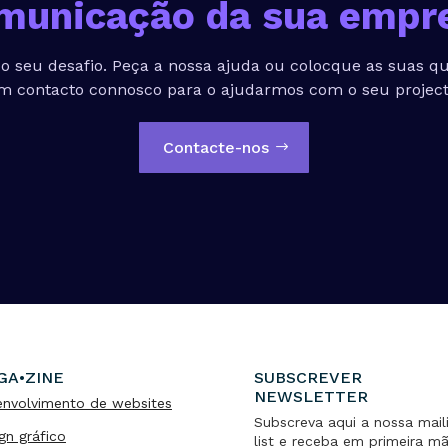
municação da sua empr
o seu desafio. Peça a nossa ajuda ou colocque as suas qu
m contacto connosco para o ajudarmos com o seu project
Contacte-nos
GA•ZINE
SUBSCREVER
NEWSLETTER
nvolvimento de websites
Subscreva aqui a nossa mail
gn gráfico
list e receba em primeira m