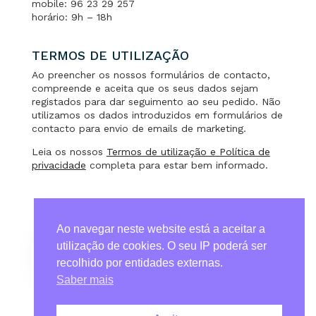
mobile: 96 23 29 257
horário: 9h – 18h
TERMOS DE UTILIZAÇÃO
Ao preencher os nossos formulários de contacto,
compreende e aceita que os seus dados sejam
registados para dar seguimento ao seu pedido. Não
utilizamos os dados introduzidos em formulários de
contacto para envio de emails de marketing.
Leia os nossos
Termos de utilização e Política de
privacidade
completa para estar bem informado.
Ao navegar neste website está a aceitar a
utilização de cookies. O seu IP poderá ser
recolhido por entidades externas.
Termos de Utilização & Política de Privacidade
Saber mais
Quem Somos
Contactos