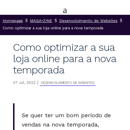
$
$
$
Homepage
MAGA•ZINE
Desenvolvimento de Websites
Como optimizar a sua loja online para a nova temporada
Como optimizar a sua
loja online para a nova
temporada
|
07 Jul, 2022
DESENVOLVIMENTO DE WEBSITES
Se quer ter um bom período de
vendas na nova temporada,