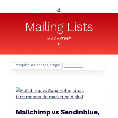
Mailing Lists
MAGA•ZINE
"
Pesquisar
por:
Mailchimp vs Sendinblue,