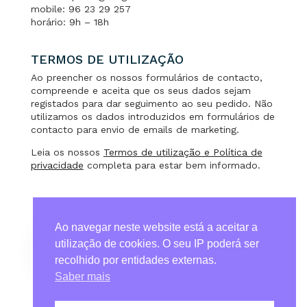
mobile: 96 23 29 257
horário: 9h – 18h
TERMOS DE UTILIZAÇÃO
Ao preencher os nossos formulários de contacto,
compreende e aceita que os seus dados sejam
registados para dar seguimento ao seu pedido. Não
utilizamos os dados introduzidos em formulários de
contacto para envio de emails de marketing.
Leia os nossos
Termos de utilização e Política de
privacidade
completa para estar bem informado.
Ao navegar neste website está a aceitar a
utilização de cookies. O seu IP poderá ser
recolhido por entidades externas.
Termos de Utilização & Política de Privacidade
Saber mais
Quem Somos
Contactos