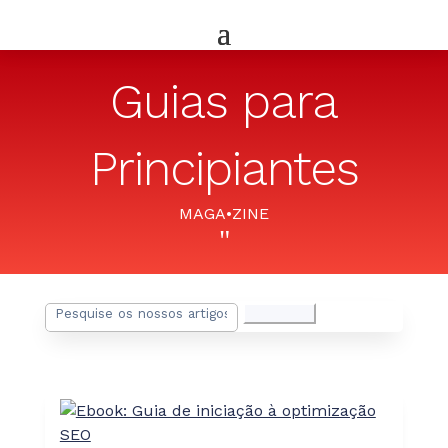
Guias para
Principiantes
MAGA•ZINE
"
Pesquisar
por: